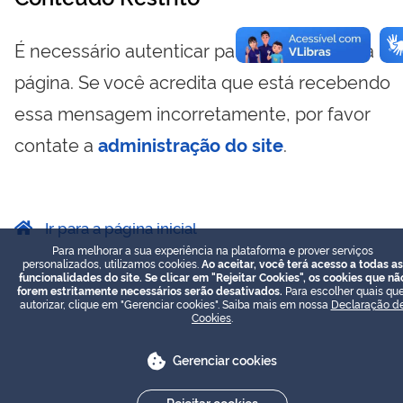
É necessário autenticar para visualizar essa
página. Se você acredita que está recebendo
essa mensagem incorretamente, por favor
contate a
administração do site
.
Ir para a página inicial
Para melhorar a sua experiência na plataforma e prover serviços
personalizados, utilizamos cookies.
Ao aceitar, você terá acesso a todas as
funcionalidades do site. Se clicar em "Rejeitar Cookies", os cookies que nã
forem estritamente necessários serão desativados.
Para escolher quais que
autorizar, clique em "Gerenciar cookies". Saiba mais em nossa
Declaração d
Cookies
.
Gerenciar cookies
Rejeitar cookies