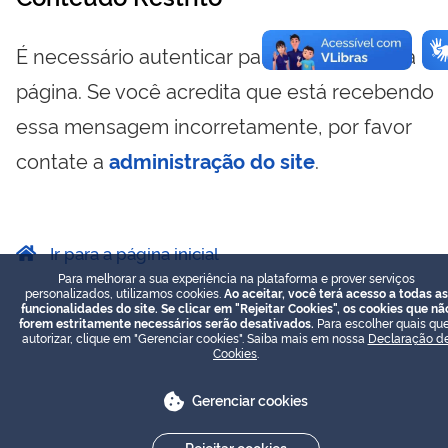
É necessário autenticar para visualizar essa
página. Se você acredita que está recebendo
essa mensagem incorretamente, por favor
contate a
administração do site
.
Ir para a página inicial
Para melhorar a sua experiência na plataforma e prover serviços
personalizados, utilizamos cookies.
Ao aceitar, você terá acesso a todas as
funcionalidades do site. Se clicar em "Rejeitar Cookies", os cookies que nã
forem estritamente necessários serão desativados.
Para escolher quais que
autorizar, clique em "Gerenciar cookies". Saiba mais em nossa
Declaração d
Cookies
.
Gerenciar cookies
Rejeitar cookies