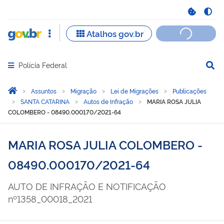
Polícia Federal
Abrir menu principal de navegação
Você está aqui:
Página Inicial
Assuntos
Migração
Lei de Migrações
Publicações
SANTA CATARINA
Autos de Infração
MARIA ROSA JULIA
COLOMBERO - 08490.000170/2021-64
MARIA ROSA JULIA COLOMBERO -
08490.000170/2021-64
AUTO DE INFRAÇÃO E NOTIFICAÇÃO
nº1358_00018_2021