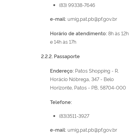
(83) 99338-7646
e-mail:
umig.pat.pb@pf.gov.br
Horário de atendimento:
8h às 12h
e 14h às 17h
2.2.2. Passaporte
Endereço:
Patos Shopping - R.
Horácio Nóbrega, 347 - Belo
Horizonte, Patos - PB, 58704-000
Telefone:
(83)3511-3927
e-mail:
umig.pat.pb@pf.gov.br