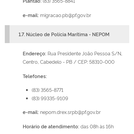
Plantão:
(83) 3565-8841
e-mail:
migracao.pb@pf.gov.br
1.7. Núcleo de Polícia Marítima - NEPOM
Endereço:
Rua Presidente João Pessoa S/N,
Centro, Cabedelo - PB / CEP: 58310-000
Telefones:
(83) 3565-8771
(83) 99335-9109
e-mail:
nepom.drex.srpb@pf.gov.br
Horário de atendimento:
das 08h às 16h