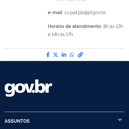
e-mail:
cv.pat.pb@pf.gov.br
Horário de atendimento:
8h às 12h
e 14h às 17h
Compartilhe por Facebook
Compartilhe por Twitter
Compartilhe por LinkedI
Compartilhe por Wha
link para Copiar pa
ASSUNTOS