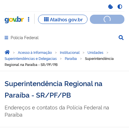
Polícia Federal
Abrir menu principal de navegação
Você está aqui:
Página Inicial
Acesso à Informação
Institucional
Unidades
Superintendências e Delegacias
Paraíba
Superintendência
Regional na Paraíba - SR/PF/PB
Superintendência Regional na
Paraíba - SR/PF/PB
Endereços e contatos da Polícia Federal na
Paraíba