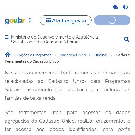
Ministério do Desenvolvimento e Assistência
Abrir menu principal de navegação
Social, Família e Combate à Fome
Você está aqui:
Página Inicial
Ações e Programas
Cadastro Único
Original
Dados e
Ferramentas do Cadastro Único
Dados e Ferramentas do C
Nesta seção você encontra ferramentas informacionais
relacionadas ao Cadastro Único para Programas
Sociais, instrumento que identifica e caracteriza as
famílias de baixa renda.
São ferramentas úteis para acessar os dados
agregados do Cadastro Único, realizar cruzamentos e
ter acesso aos dados identificados, para perfis