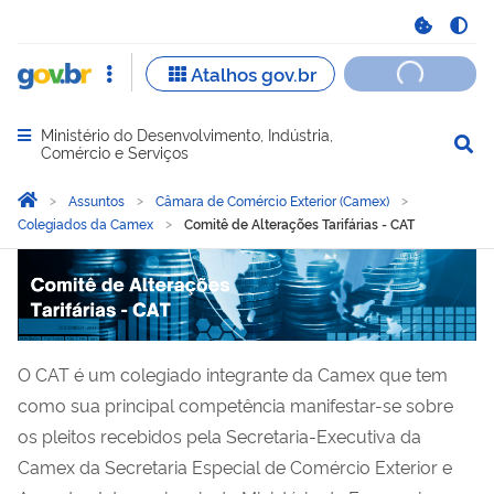
Ministério do Desenvolvimento, Indústria,
Abrir menu principal de navegação
Comércio e Serviços
Você está aqui:
Página Inicial
Assuntos
Câmara de Comércio Exterior (Camex)
Colegiados da Camex
Comitê de Alterações Tarifárias - CAT
Comitê de Alterações Tarif
O CAT é um colegiado integrante da Camex que tem
como sua principal competência manifestar-se sobre
os pleitos recebidos pela Secretaria-Executiva da
Camex da Secretaria Especial de Comércio Exterior e