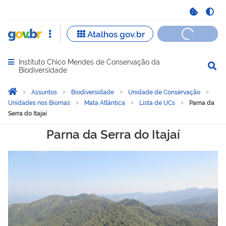
Instituto Chico Mendes de Conservação da
Abrir menu principal de navegação
Biodiversidade
Você está aqui:
Página Inicial
Assuntos
Biodiversidade
Unidade de Conservação
Unidades nos Biomas
Mata Atlântica
Lista de UCs
Parna da
Serra do Itajaí
Parna da Serra do Itajaí
Parna da Serra do Itajaí