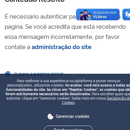
É necessário autenticar para visualizar essa
página. Se você acredita que está recebendo
essa mensagem incorretamente, por favor
contate a
administração do site
.
Ir para a página inicial
Para melhorar a sua experiência na plataforma e prover serviços
personalizados, utilizamos cookies.
Ao aceitar, você terá acesso a todas as
funcionalidades do site. Se clicar em "Rejeitar Cookies", os cookies que nã
forem estritamente necessários serão desativados.
Para escolher quais que
autorizar, clique em "Gerenciar cookies". Saiba mais em nossa
Declaração d
Cookies
.
Gerenciar cookies
Rejeitar cookies