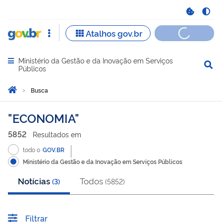
Ministério da Gestão e da Inovação em Serviços
Abrir menu principal de navegação
Públicos
Você está aqui:
Página Inicial
Busca
Busca
ECONOMIA
5852
Resultado
s
em
todo o
GOV.BR
Ministério da Gestão e da Inovação em Serviços Públicos
Notícias
Todos
(
3
)
(
5852
)
Filtrar