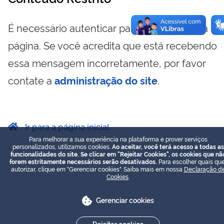
É necessário autenticar para visualizar essa
página. Se você acredita que está recebendo
essa mensagem incorretamente, por favor
contate a
administração do site
.
Ir para a página inicial
Para melhorar a sua experiência na plataforma e prover serviços
personalizados, utilizamos cookies.
Ao aceitar, você terá acesso a todas as
funcionalidades do site. Se clicar em "Rejeitar Cookies", os cookies que nã
forem estritamente necessários serão desativados.
Para escolher quais que
autorizar, clique em "Gerenciar cookies". Saiba mais em nossa
Declaração d
Cookies
.
Gerenciar cookies
Rejeitar cookies