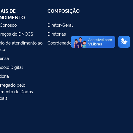
AIS DE
COMPOSIÇÃO
NDIMENTO
 Conosco
Diretor-Geral
reços do DNOCS
Diretorias
rio de atendimento ao
Coordenadorias Estaduais
ico
ensa
ocolo Digital
doria
rregado pelo
amento de Dados
oais