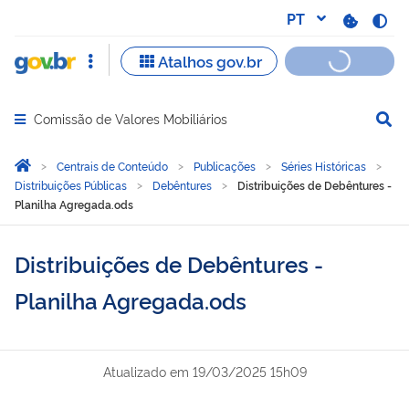
Comissão de Valores Mobiliários
Abrir menu principal de navegação
Você está aqui:
Página Inicial
Centrais de Conteúdo
Publicações
Séries Históricas
Distribuições Públicas
Debêntures
Distribuições de Debêntures -
Planilha Agregada.ods
Distribuições de Debêntures -
Planilha Agregada.ods
Atualizado em
19/03/2025 15h09