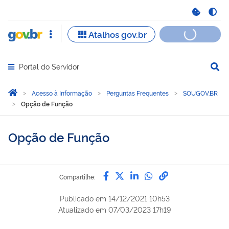
Portal do Servidor
Abrir menu principal de navegação
Você está aqui:
Página Inicial
Acesso à Informação
Perguntas Frequentes
SOUGOV.BR
Opção de Função
Opção de Função
Compartilhe por Facebook
Compartilhe por Twitter
Compartilhe por Lin
Compartilhe por
link para Copi
Compartilhe:
Publicado em
14/12/2021 10h53
Atualizado em
07/03/2023 17h19