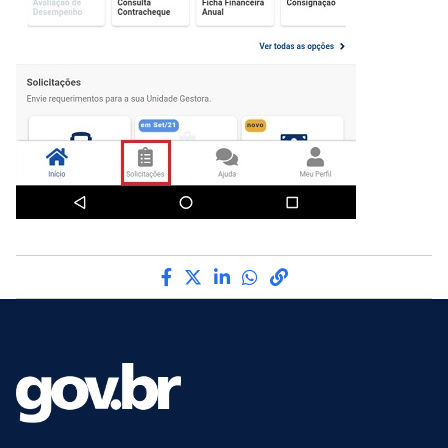
Compartilhe por Facebook
Compartilhe por Twitter
Compartilhe por LinkedI
Compartilhe por Wha
link para Copiar pa