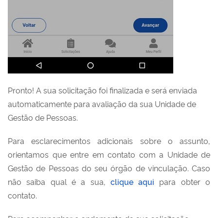
Pronto! A sua solicitação foi finalizada e será enviada
automaticamente para avaliação da sua Unidade de
Gestão de Pessoas.
Para esclarecimentos adicionais sobre o assunto,
orientamos que entre em contato com a Unidade de
Gestão de Pessoas do seu órgão de vinculação. Caso
não saiba qual é a sua,
clique aqui
para obter o
contato.