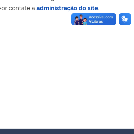
vor contate a
administração do site
.