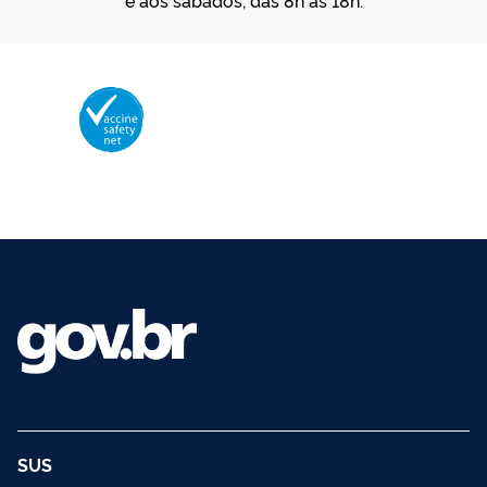
Membro da Vaccine Safety Net (VSN)
Organização Mundial da Saúde – OMS
O logotipo da VSN é de propriedade da OMS e utilizado com autorização.
©2025 - Ministério da Saúde | Todos os direitos reservados.
SUS