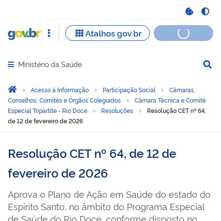
Ministério da Saúde
Abrir menu principal de navegação
Você está aqui:
Página Inicial
Acesso à Informação
Participação Social
Câmaras,
Conselhos, Comitês e Órgãos Colegiados
Câmara Técnica e Comitê
Especial Tripartite - Rio Doce
Resoluções
Resolução CET nº 64,
de 12 de fevereiro de 2026
Resolução CET nº 64, de 12 de
fevereiro de 2026
Aprova o Plano de Ação em Saúde do estado do
Espírito Santo, no âmbito do Programa Especial
de Saúde do Rio Doce, conforme disposto no