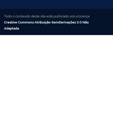
Todo o conteúdo deste site está publicado sob a licença
Creative Commons Atribuição-SemDerivações 3.0 Não
Adaptada
.