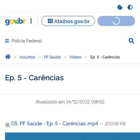
Polícia Federal
Abrir menu principal de navegação
Você está aqui:
Página Inicial
Assuntos
PF Saúde
Vídeos
Ep. 5 - Carências
Ep. 5 - Carências
Atualizado em
14/11/2022 08h52
05. PF Saúde - Ep. 5 - Carências..mp4
— 20038 KB