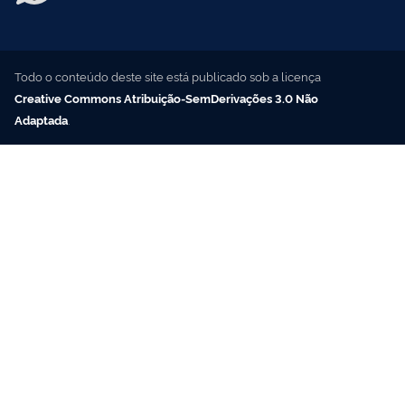
Todo o conteúdo deste site está publicado sob a licença
Creative Commons Atribuição-SemDerivações 3.0 Não
Adaptada
.