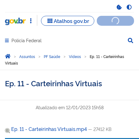
Polícia Federal
Abrir menu principal de navegação
Você está aqui:
Página Inicial
Assuntos
PF Saúde
Vídeos
Ep. 11 - Carteirinhas
Virtuais
Ep. 11 - Carteirinhas Virtuais
Atualizado em
12/01/2023 15h58
Ep. 11 - Carteirinhas Virtuais.mp4
— 27412 KB