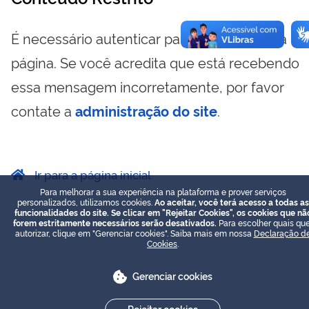
É necessário autenticar para visualizar essa
página. Se você acredita que está recebendo
essa mensagem incorretamente, por favor
contate a
administração do site
.
Ir para a página inicial
Para melhorar a sua experiência na plataforma e prover serviços
personalizados, utilizamos cookies.
Ao aceitar, você terá acesso a todas as
funcionalidades do site. Se clicar em "Rejeitar Cookies", os cookies que nã
forem estritamente necessários serão desativados.
Para escolher quais que
autorizar, clique em "Gerenciar cookies". Saiba mais em nossa
Declaração d
Cookies
.
Gerenciar cookies
Rejeitar cookies