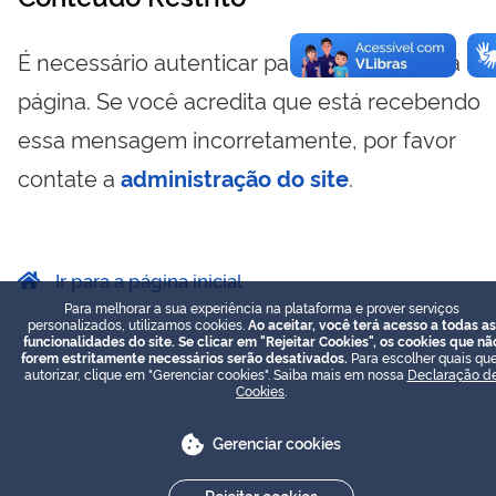
É necessário autenticar para visualizar essa
página. Se você acredita que está recebendo
essa mensagem incorretamente, por favor
contate a
administração do site
.
Ir para a página inicial
Para melhorar a sua experiência na plataforma e prover serviços
personalizados, utilizamos cookies.
Ao aceitar, você terá acesso a todas as
funcionalidades do site. Se clicar em "Rejeitar Cookies", os cookies que nã
forem estritamente necessários serão desativados.
Para escolher quais que
autorizar, clique em "Gerenciar cookies". Saiba mais em nossa
Declaração d
Cookies
.
Gerenciar cookies
Rejeitar cookies