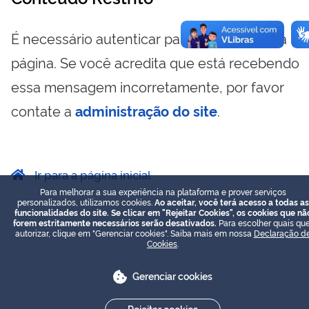
É necessário autenticar para visualizar essa
página. Se você acredita que está recebendo
essa mensagem incorretamente, por favor
contate a
administração do site
.
Ir para a página inicial
Para melhorar a sua experiência na plataforma e prover serviços
personalizados, utilizamos cookies.
Ao aceitar, você terá acesso a todas as
funcionalidades do site. Se clicar em "Rejeitar Cookies", os cookies que nã
forem estritamente necessários serão desativados.
Para escolher quais que
autorizar, clique em "Gerenciar cookies". Saiba mais em nossa
Declaração d
Cookies
.
Gerenciar cookies
Rejeitar cookies