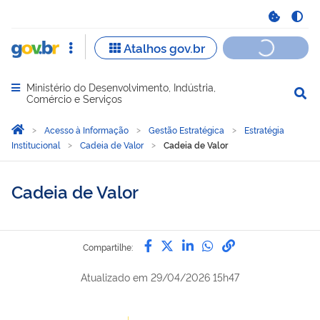
Ministério do Desenvolvimento, Indústria,
Abrir menu principal de navegação
Comércio e Serviços
Você está aqui:
Página Inicial
Acesso à Informação
Gestão Estratégica
Estratégia
Institucional
Cadeia de Valor
Cadeia de Valor
Cadeia de Valor
Compartilhe por Facebook
Compartilhe por Twitter
Compartilhe por Lin
Compartilhe por
link para Copi
Compartilhe:
Atualizado em
29/04/2026 15h47