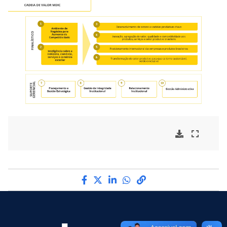
Compartilhe por Facebook
Compartilhe por Twitter
Compartilhe por LinkedI
Compartilhe por Wha
link para Copiar pa