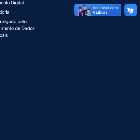
ocolo Digital
doria
rregado pelo
amento de Dados
oais