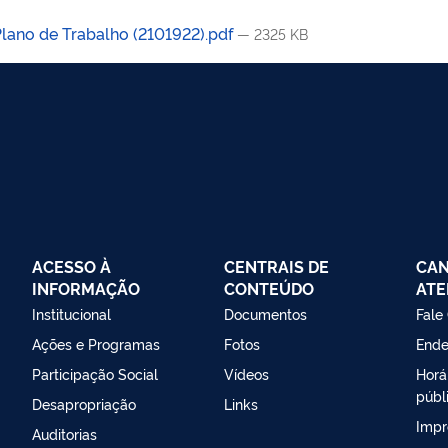
ano de Trabalho (2101922).pdf
— 2325 KB
ACESSO À
CENTRAIS DE
CAN
INFORMAÇÃO
CONTEÚDO
ATE
Institucional
Documentos
Fale
Ações e Programas
Fotos
Ende
Participação Social
Vídeos
Horá
públ
Desapropriação
Links
Impr
Auditorias