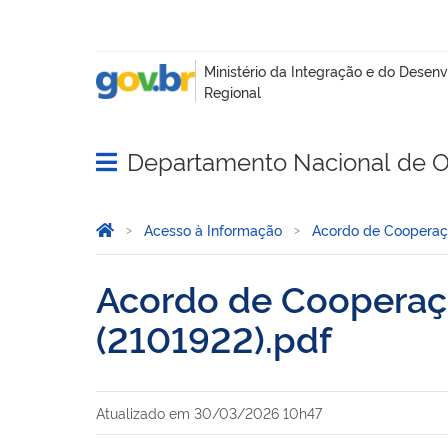
Departamento Nacional de O
Abrir menu principal de navegação
Você está aqui:
Página Inicial
Acesso à Informação
Acordo de Coopera
Acordo de Cooperaçã
(2101922).pdf
Atualizado em
30/03/2026 10h47