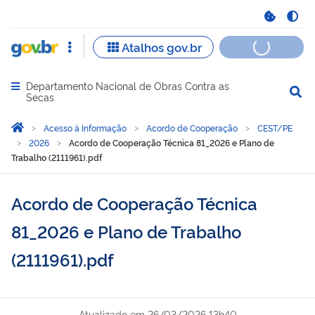
Departamento Nacional de Obras Contra as
Abrir menu principal de navegação
Secas
Você está aqui:
Página Inicial
Acesso à Informação
Acordo de Cooperação
CEST/PE
2026
Acordo de Cooperação Técnica 81_2026 e Plano de
Trabalho (2111961).pdf
Acordo de Cooperação Técnica
81_2026 e Plano de Trabalho
(2111961).pdf
Atualizado em
26/03/2026 13h40