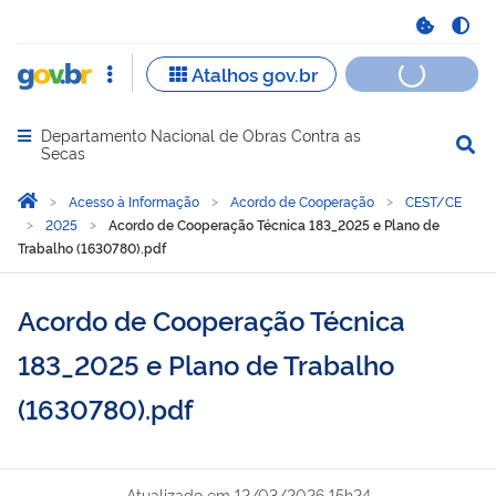
Departamento Nacional de Obras Contra as
Abrir menu principal de navegação
Secas
Você está aqui:
Página Inicial
Acesso à Informação
Acordo de Cooperação
CEST/CE
2025
Acordo de Cooperação Técnica 183_2025 e Plano de
Trabalho (1630780).pdf
Acordo de Cooperação Técnica
183_2025 e Plano de Trabalho
(1630780).pdf
Atualizado em
12/03/2026 15h24