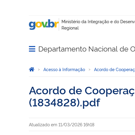
Departamento Nacional de O
Abrir menu principal de navegação
Você está aqui:
Página Inicial
Acesso à Informação
Acordo de Coopera
Acordo de Cooperaçã
(1834828).pdf
Atualizado em
11/03/2026 16h18