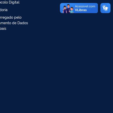
ocolo Digital
doria
rregado pelo
amento de Dados
oais