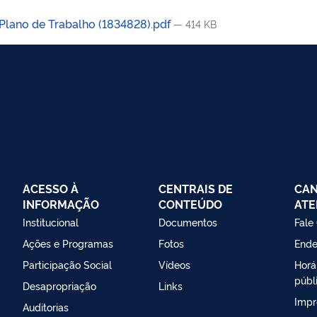
lano de Trabalho (1834828).pdf
— 414 KB
ACESSO À
CENTRAIS DE
CAN
INFORMAÇÃO
CONTEÚDO
ATE
Institucional
Documentos
Fale
Ações e Programas
Fotos
Ende
Participação Social
Vídeos
Horá
públ
Desapropriação
Links
Impr
Auditorias