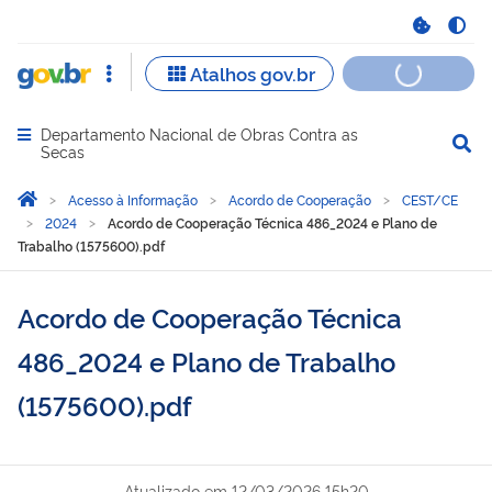
Departamento Nacional de Obras Contra as
Abrir menu principal de navegação
Secas
Você está aqui:
Página Inicial
Acesso à Informação
Acordo de Cooperação
CEST/CE
2024
Acordo de Cooperação Técnica 486_2024 e Plano de
Trabalho (1575600).pdf
Acordo de Cooperação Técnica
486_2024 e Plano de Trabalho
(1575600).pdf
Atualizado em
12/03/2026 15h20