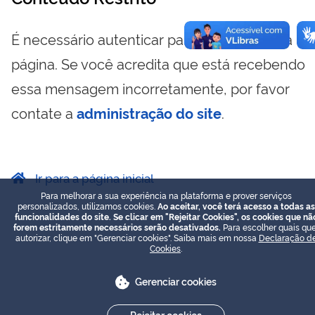
É necessário autenticar para visualizar essa
página. Se você acredita que está recebendo
essa mensagem incorretamente, por favor
contate a
administração do site
.
Ir para a página inicial
Para melhorar a sua experiência na plataforma e prover serviços
personalizados, utilizamos cookies.
Ao aceitar, você terá acesso a todas as
funcionalidades do site. Se clicar em "Rejeitar Cookies", os cookies que nã
forem estritamente necessários serão desativados.
Para escolher quais que
autorizar, clique em "Gerenciar cookies". Saiba mais em nossa
Declaração d
Cookies
.
Gerenciar cookies
Rejeitar cookies