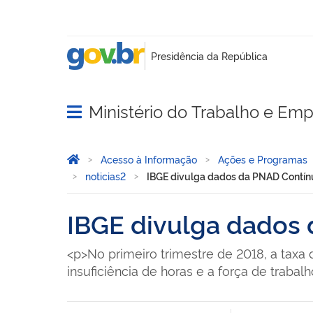
Ministério do Trabalho e Em
Abrir menu principal de navegação
Você está aqui:
Página Inicial
Acesso à Informação
Ações e Programas
noticias2
IBGE divulga dados da PNAD Contínu
IBGE divulga dados 
<p>No primeiro trimestre de 2018, a taxa
insuficiência de horas e a força de trabalho