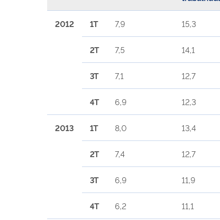
2012
1T
7,9
15,3
2T
7,5
14,1
3T
7,1
12,7
4T
6,9
12,3
2013
1T
8,0
13,4
2T
7,4
12,7
3T
6,9
11,9
4T
6,2
11,1