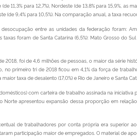
de 11,3% para 12,7%), Nordeste (de 13,8% para 15,9%, as mai
este (de 9,4% para 10,5%). Na comparação anual, a taxa recuo
 desocupação entre as unidades da federação foram: Amapá
s taxas foram de Santa Catarina (6,5%): Mato Grosso do Sul 
e 2018, foi de 4,6 milhões de pessoas, o maior da série histó
 no primeiro tri de 2018 ficou em 4,1% da força de trabalho
 maior taxa de desalento (17,0%) e Rio de Janeiro e Santa Ca
mésticos) com carteira de trabalho assinada na iniciativa p
s o Norte apresentou expansão dessa proporção em relação 
centual de trabalhadores por conta própria era superior a
taram participação maior de empregados. O material de apoio