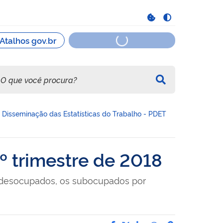
Disseminação das Estatísticas do Trabalho - PDET
º trimestre de 2018
os desocupados, os subocupados por
Compartilhe por Facebo
Compartilhe por Twit
Compartilhe por L
Compartilhe p
link para C