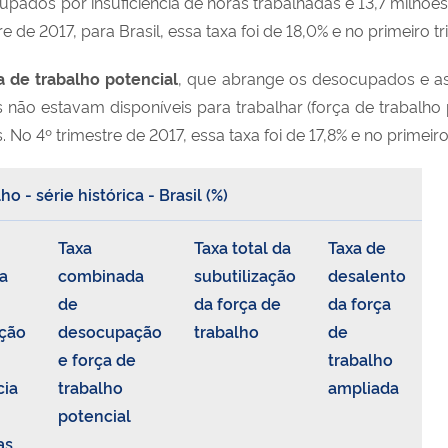
pados por insuficiência de horas trabalhadas e 13,7 milhões
tre de 2017, para Brasil, essa taxa foi de 18,0% e no primeiro t
 de trabalho potencial
, que abrange os desocupados e as
o estavam disponíveis para trabalhar (força de trabalho po
 No 4º trimestre de 2017, essa taxa foi de 17,8% e no primeir
 - série histórica - Brasil (%)
Taxa
Taxa total da
Taxa de
a
combinada
subutilização
desalento
de
da força de
da força
ção
desocupação
trabalho
de
e força de
trabalho
cia
trabalho
ampliada
potencial
as