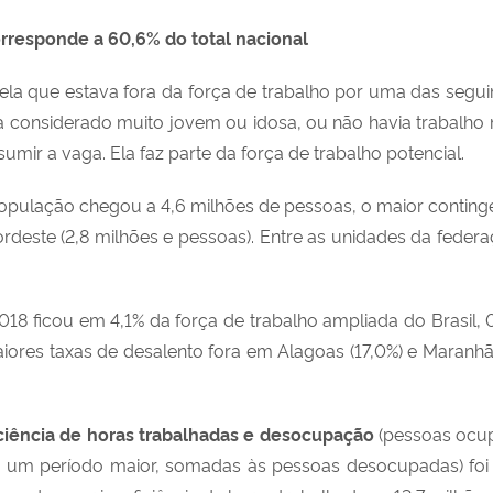
rresponde a 60,6% do total nacional
la que estava fora da força de trabalho por uma das segui
ra considerado muito jovem ou idosa, ou não havia trabalho n
umir a vaga. Ela faz parte da força de trabalho potencial.
população chegou a 4,6 milhões de pessoas, o maior contingent
deste (2,8 milhões e pessoas). Entre as unidades da feder
2018 ficou em 4,1% da força de trabalho ampliada do Brasil, 
aiores taxas de desalento fora em Alagoas (17,0%) e Maranhã
ciência de horas trabalhadas e desocupação
(pessoas ocu
um período maior, somadas às pessoas desocupadas) foi de