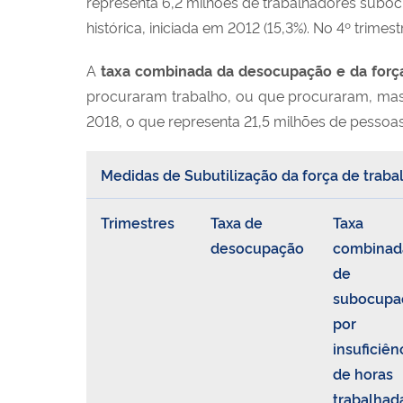
representa 6,2 milhões de trabalhadores subocu
histórica, iniciada em 2012 (15,3%). No 4º trimes
A
taxa combinada da desocupação e da força
procuraram trabalho, ou que procuraram, mas nã
2018, o que representa 21,5 milhões de pessoas.
Medidas de Subutilização da força de trabalho
Trimestres
Taxa de
Taxa
desocupação
combinad
de
subocupa
por
insuficiên
de horas
trabalhad