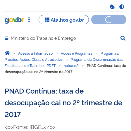
Ministério do Trabalho e Emprego
Abrir menu principal de navegação
Você está aqui:
Página Inicial
Acesso à Informação
Ações e Programas
Programas,
Projetos, Ações, Obras e Atividades
Programa de Disseminação das
Estatísticas do Trabalho - PDET
noticias2
PNAD Contínua: taxa de
desocupação cai no 2º trimestre de 2017
PNAD Contínua: taxa de
desocupação cai no 2º trimestre de
2017
<p>Fonte: IBGE...</p>