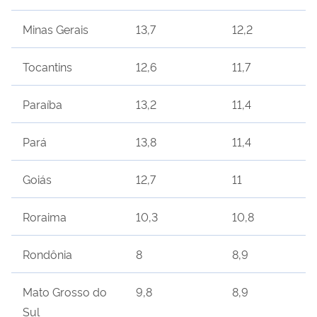
Minas Gerais
13,7
12,2
Tocantins
12,6
11,7
Paraíba
13,2
11,4
Pará
13,8
11,4
Goiás
12,7
11
Roraima
10,3
10,8
Rondônia
8
8,9
Mato Grosso do
9,8
8,9
Sul