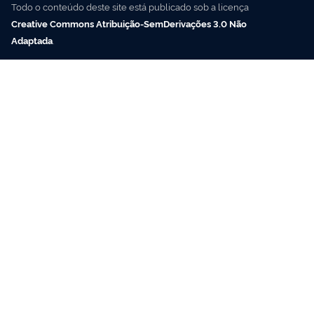
Todo o conteúdo deste site está publicado sob a licença
Creative Commons Atribuição-SemDerivações 3.0 Não
Adaptada
.