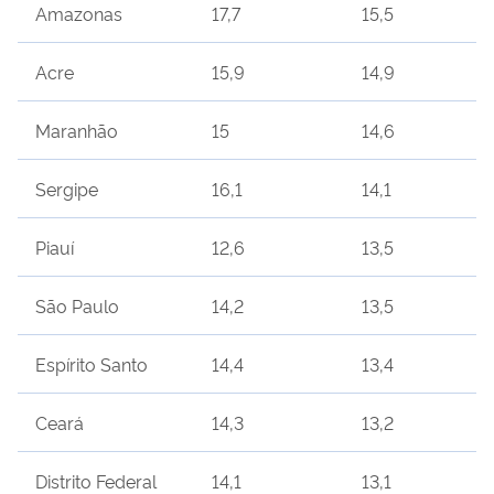
Amazonas
17,7
15,5
Acre
15,9
14,9
Maranhão
15
14,6
Sergipe
16,1
14,1
Piauí
12,6
13,5
São Paulo
14,2
13,5
Espírito Santo
14,4
13,4
Ceará
14,3
13,2
Distrito Federal
14,1
13,1