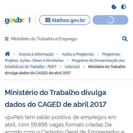
Ministério do Trabalho e Emprego
Abrir menu principal de navegação
Você está aqui:
Página Inicial
Acesso à Informação
Ações e Programas
Programas,
Projetos, Ações, Obras e Atividades
Programa de Disseminação das
Estatísticas do Trabalho - PDET
noticias2
Ministério do Trabalho
divulga dados do CAGED de abril 2017
Ministério do Trabalho divulga
dados do CAGED de abril 2017
<p>País tem saldo positivo de empregos em
abril, com 59.856 vagas formais criadas De
acordo com o Cadastro Geral de Empregados e