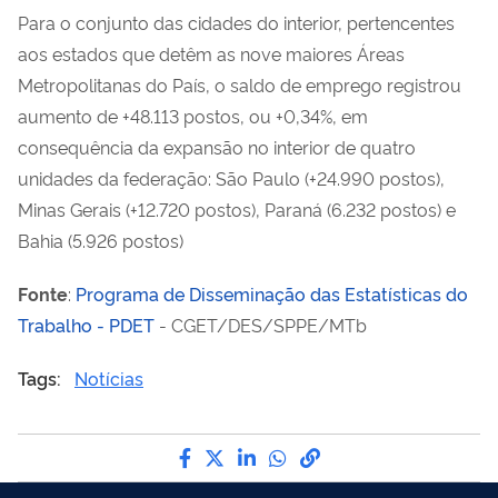
Para o conjunto das cidades do interior, pertencentes
aos estados que detêm as nove maiores Áreas
Metropolitanas do País, o saldo de emprego registrou
aumento de +48.113 postos, ou +0,34%, em
consequência da expansão no interior de quatro
unidades da federação: São Paulo (+24.990 postos),
Minas Gerais (+12.720 postos), Paraná (6.232 postos) e
Bahia (5.926 postos)
Fonte
:
Programa de Disseminação das Estatísticas do
Trabalho - PDET
- CGET/DES/SPPE/MTb
Tags:
Notícias
Compartilhe por Facebook
Compartilhe por Twitter
Compartilhe por LinkedI
Compartilhe por Wha
link para Copiar pa