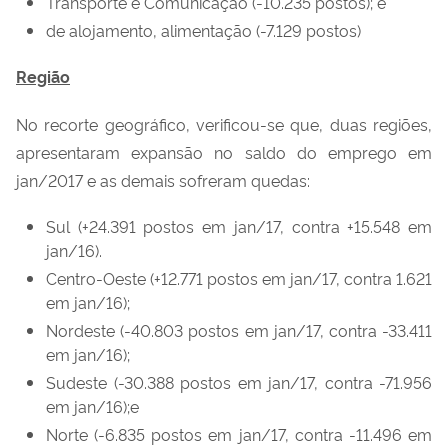
Transporte e Comunicação (-10.235 postos); e
de alojamento, alimentação (-7.129 postos)
Região
No recorte geográfico, verificou-se que, duas regiões,
apresentaram expansão no saldo do emprego em
jan/2017 e as demais sofreram quedas:
Sul (+24.391 postos em jan/17, contra +15.548 em
jan/16).
Centro-Oeste (+12.771 postos em jan/17, contra 1.621
em jan/16);
Nordeste (-40.803 postos em jan/17, contra -33.411
em jan/16);
Sudeste (-30.388 postos em jan/17, contra -71.956
em jan/16);e
Norte (-6.835 postos em jan/17, contra -11.496 em