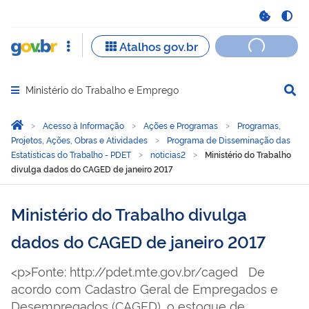
Ministério do Trabalho e Emprego
Abrir menu principal de navegação
Você está aqui:
Página Inicial
Acesso à Informação
Ações e Programas
Programas,
Projetos, Ações, Obras e Atividades
Programa de Disseminação das
Estatísticas do Trabalho - PDET
noticias2
Ministério do Trabalho
divulga dados do CAGED de janeiro 2017
Ministério do Trabalho divulga
dados do CAGED de janeiro 2017
<p>Fonte: http://pdet.mte.gov.br/caged De
acordo com Cadastro Geral de Empregados e
Desempregados (CAGED), o estoque de