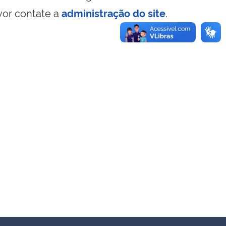
vor contate a
administração do site
.