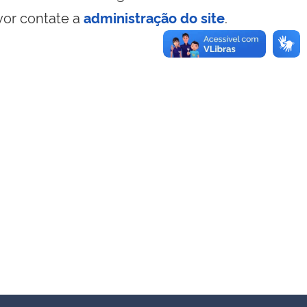
vor contate a
administração do site
.