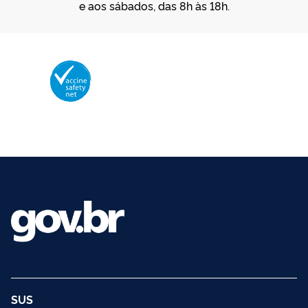
e aos sábados, das 8h às 18h.
Membro da Vaccine Safety Net (VSN)
Organização Mundial da Saúde – OMS
O logotipo da VSN é de propriedade da OMS e utilizado com autorização.
©2025 - Ministério da Saúde | Todos os direitos reservados.
SUS