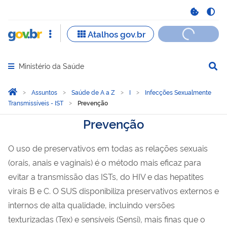
Ministério da Saúde
Abrir menu principal de navegação
Você está aqui:
Página Inicial
Assuntos
Saúde de A a Z
I
Infecções Sexualmente
Transmissíveis - IST
Prevenção
Prevenção
O uso de preservativos em todas as relações sexuais
(orais, anais e vaginais) é o método mais eficaz para
evitar a transmissão das ISTs, do HIV e das hepatites
virais B e C. O SUS disponibiliza preservativos externos e
internos de alta qualidade, incluindo versões
texturizadas (Tex) e sensíveis (Sensi), mais finas que o