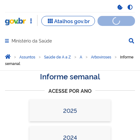
Ministério da Saúde
Abrir menu principal de navegação
Você está aqui:
Página Inicial
Assuntos
Saúde de A a Z
A
Arboviroses
Informe
semanal
Informe semanal
ACESSE POR ANO
2025
2024