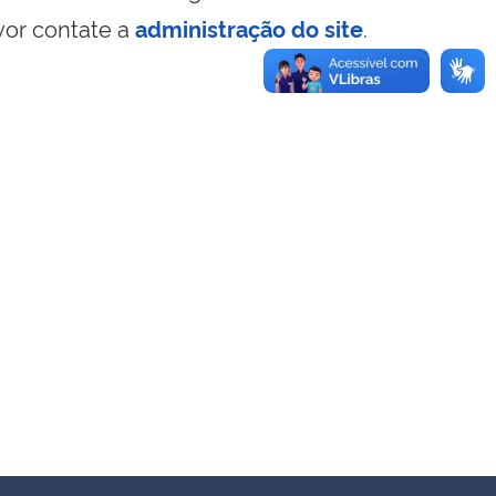
vor contate a
administração do site
.