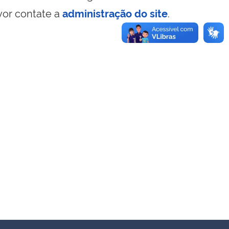
vor contate a
administração do site
.