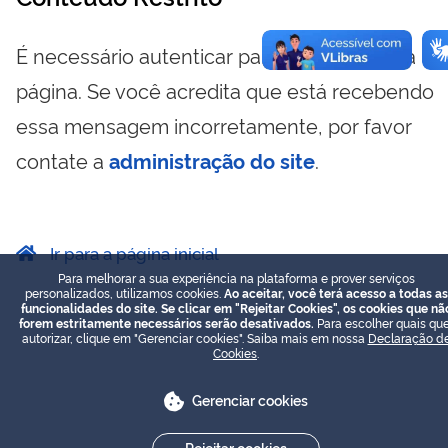
É necessário autenticar para visualizar essa
página. Se você acredita que está recebendo
essa mensagem incorretamente, por favor
contate a
administração do site
.
Ir para a página inicial
Para melhorar a sua experiência na plataforma e prover serviços
personalizados, utilizamos cookies.
Ao aceitar, você terá acesso a todas as
funcionalidades do site. Se clicar em "Rejeitar Cookies", os cookies que nã
forem estritamente necessários serão desativados.
Para escolher quais que
autorizar, clique em "Gerenciar cookies". Saiba mais em nossa
Declaração d
Cookies
.
Gerenciar cookies
Rejeitar cookies