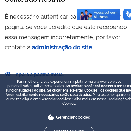
É necessário autenticar para visualizar essa
página. Se você acredita que está recebendo
essa mensagem incorretamente, por favor
contate a
administração do site
.
Ir para a página inicial
Para melhorar a sua experiência na plataforma e prover serviços
personalizados, utilizamos cookies.
Ao aceitar, você terá acesso a todas as
funcionalidades do site. Se clicar em "Rejeitar Cookies", os cookies que nã
forem estritamente necessários serão desativados.
Para escolher quais que
autorizar, clique em "Gerenciar cookies". Saiba mais em nossa
Declaração d
Cookies
.
Gerenciar cookies
Rejeitar cookies