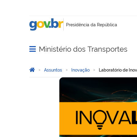
Ministério dos Transportes
Abrir menu principal de navegação
Você está aqui:
Página Inicial
Assuntos
Inovação
Laboratório de Ino
Laboratório de Inovação