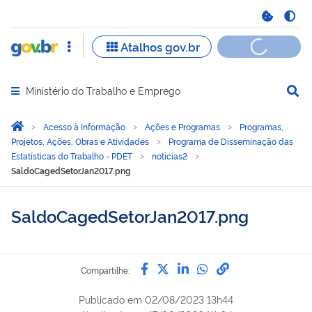
Ministério do Trabalho e Emprego
Abrir menu principal de navegação
Você está aqui:
Página Inicial
Acesso à Informação
Ações e Programas
Programas,
Projetos, Ações, Obras e Atividades
Programa de Disseminação das
Estatísticas do Trabalho - PDET
noticias2
SaldoCagedSetorJan2017.png
SaldoCagedSetorJan2017.png
Compartilhe por Facebook
Compartilhe por Twitter
Compartilhe por Lin
Compartilhe por
link para Copi
Compartilhe:
Publicado em
02/08/2023 13h44