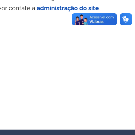
vor contate a
administração do site
.