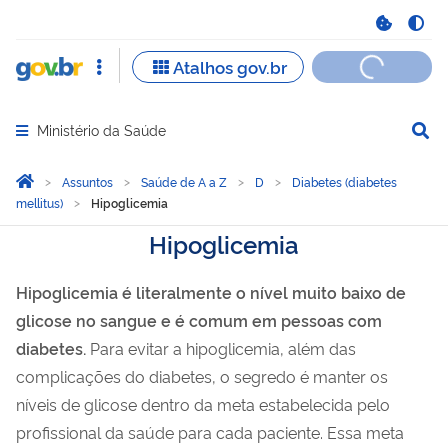
Ministério da Saúde
Abrir menu principal de navegação
Você está aqui:
Página Inicial
Assuntos
Saúde de A a Z
D
Diabetes (diabetes
mellitus)
Hipoglicemia
Hipoglicemia
Hipoglicemia é literalmente o nível muito baixo de
glicose no sangue e é comum em pessoas com
diabetes.
Para evitar a hipoglicemia, além das
complicações do diabetes, o segredo é manter os
níveis de glicose dentro da meta estabelecida pelo
profissional da saúde para cada paciente. Essa meta