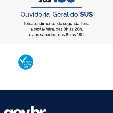
Ouvidoria-Geral do
SUS
Teleatendimento: de segunda-feira
a sexta-feira, das 8h às 20h,
e aos sábados, das 8h às 18h.
Membro da Vaccine Safety Net (VSN)
Organização Mundial da Saúde – OMS
O logotipo da VSN é de propriedade da OMS e utilizado com autorização.
©2025 - Ministério da Saúde | Todos os direitos reservados.