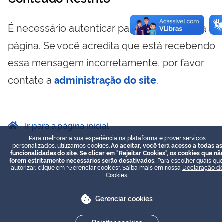
É necessário autenticar para visualizar essa
página. Se você acredita que está recebendo
essa mensagem incorretamente, por favor
contate a
administração do site
.
Ir para a página inicial
Para melhorar a sua experiência na plataforma e prover serviços
personalizados, utilizamos cookies.
Ao aceitar, você terá acesso a todas as
funcionalidades do site. Se clicar em "Rejeitar Cookies", os cookies que nã
forem estritamente necessários serão desativados.
Para escolher quais que
autorizar, clique em "Gerenciar cookies". Saiba mais em nossa
Declaração d
Cookies
.
Gerenciar cookies
Rejeitar cookies