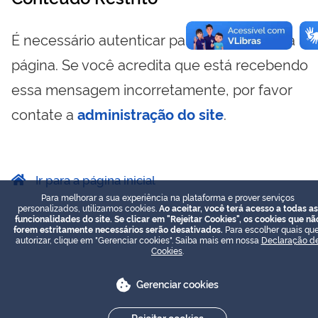
É necessário autenticar para visualizar essa
página. Se você acredita que está recebendo
essa mensagem incorretamente, por favor
contate a
administração do site
.
Ir para a página inicial
Para melhorar a sua experiência na plataforma e prover serviços
personalizados, utilizamos cookies.
Ao aceitar, você terá acesso a todas as
funcionalidades do site. Se clicar em "Rejeitar Cookies", os cookies que nã
forem estritamente necessários serão desativados.
Para escolher quais que
autorizar, clique em "Gerenciar cookies". Saiba mais em nossa
Declaração d
Cookies
.
Gerenciar cookies
Rejeitar cookies