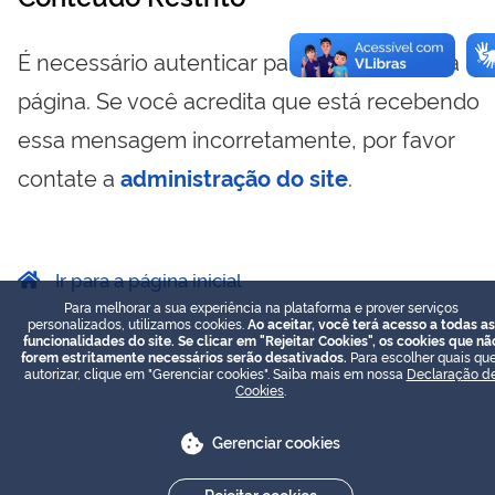
É necessário autenticar para visualizar essa
página. Se você acredita que está recebendo
essa mensagem incorretamente, por favor
contate a
administração do site
.
Ir para a página inicial
Para melhorar a sua experiência na plataforma e prover serviços
personalizados, utilizamos cookies.
Ao aceitar, você terá acesso a todas as
funcionalidades do site. Se clicar em "Rejeitar Cookies", os cookies que nã
forem estritamente necessários serão desativados.
Para escolher quais que
autorizar, clique em "Gerenciar cookies". Saiba mais em nossa
Declaração d
Cookies
.
Gerenciar cookies
Rejeitar cookies