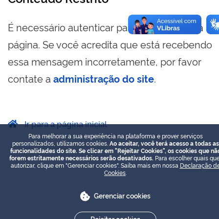
É necessário autenticar para visualizar essa
página. Se você acredita que está recebendo
essa mensagem incorretamente, por favor
contate a
administração do site
.
Ir para a página inicial
Para melhorar a sua experiência na plataforma e prover serviços
personalizados, utilizamos cookies.
Ao aceitar, você terá acesso a todas as
funcionalidades do site. Se clicar em "Rejeitar Cookies", os cookies que nã
forem estritamente necessários serão desativados.
Para escolher quais que
autorizar, clique em "Gerenciar cookies". Saiba mais em nossa
Declaração d
Cookies
.
Gerenciar cookies
Rejeitar cookies