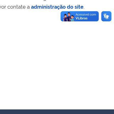
vor contate a
administração do site
.