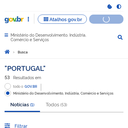
Ministério do Desenvolvimento, Indústria,
Abrir menu principal de navegação
Comércio e Serviços
Você está aqui:
Página Inicial
Busca
Busca
PORTUGAL
53
Resultado
s
em
todo o
GOV.BR
Ministério do Desenvolvimento, Indústria, Comércio e Serviços
Notícias
Todos
(
1
)
(
53
)
Filtrar